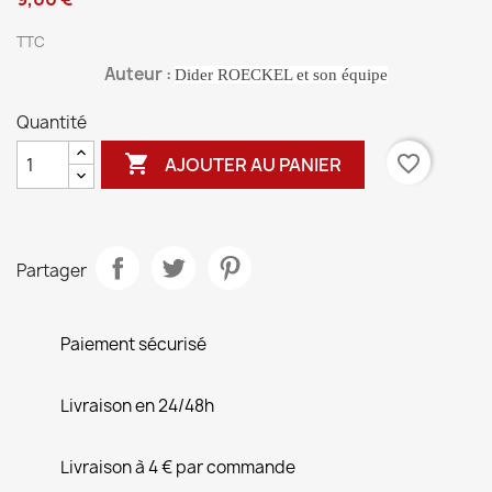
TTC
Auteur :
Dider ROECKEL et son équipe
Quantité

favorite_border
AJOUTER AU PANIER
Partager
Paiement sécurisé
Livraison en 24/48h
Livraison à 4 € par commande