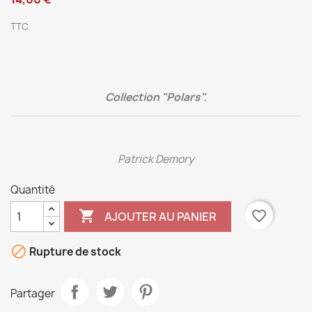
TTC
Collection "Polars".
Patrick Demory
Quantité

favorite_border
AJOUTER AU PANIER

Rupture de stock
Partager