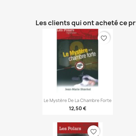
Les clients qui ont acheté ce p
favorite_border
Aperçu rapide

Le Mystère De La Chambre Forte
12,50 €
favorite_border