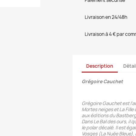
Paiement sécurisé
Livraison en 24/48h
Livraison à 4 € par co
Description
Détai
Grégoire Cauchet
Grégoire Gauchet est l'a
Mortes neiges et La Fille 
aux éditions du Bastberg
Dans Le Bal des ours, il q
le polar décalé. Il est ég
Vosges (La Nuée Bleue), 