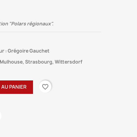
tion "Polars régionaux".
ur : Grégoire Gauchet
 : Mulhouse, Strasbourg, Wittersdorf
favorite_border
 AU PANIER