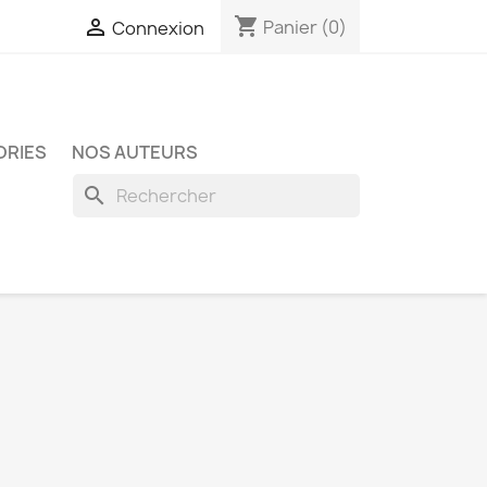
shopping_cart

Panier
(0)
Connexion
ORIES
NOS AUTEURS
search