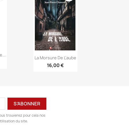
...
Aperçu rapide

La Morsure De L'aube
16,00 €
ous trouverez pour cela nos
ilisation du site.