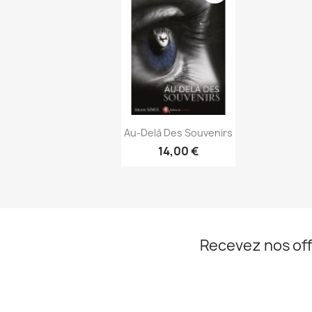
Aperçu rapide

Au-Delà Des Souvenirs
14,00 €
Recevez nos off