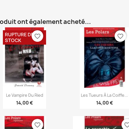
roduit ont également acheté...
RUPTURE DE
favorite_border
favorite_border
STOCK
Aperçu rapide
Aperçu rapide


Le Vampire Du Ried
Les Tueurs À La Coiffe...
14,00 €
14,00 €
favorite_border
favorite_bo