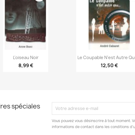
Aperçu rapide
Aperçu rapide


L'oiseau Noir
Le Coupable N'est Autre Que
8,99 €
12,50 €
res spéciales
Vous pouvez vous désinscrire à tout moment. V
informations de contact dans les conditions d'ut