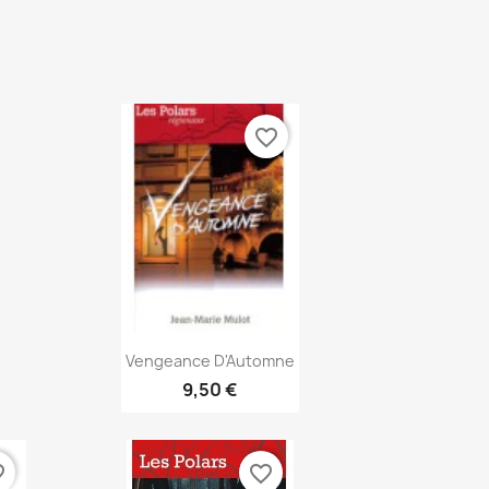
favorite_border
Aperçu rapide

Vengeance D'Automne
9,50 €
rder
favorite_border