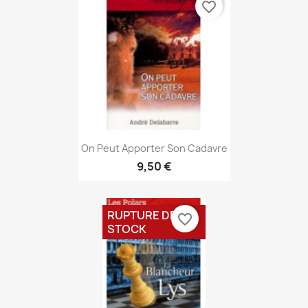
favorite_border
Aperçu rapide

On Peut Apporter Son Cadavre
9,50 €
RUPTURE DE
favorite_border
STOCK