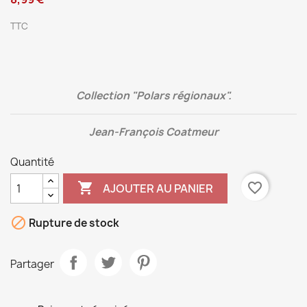
TTC
Collection "Polars régionaux".
Jean-François Coatmeur
Quantité

favorite_border
AJOUTER AU PANIER

Rupture de stock
Partager