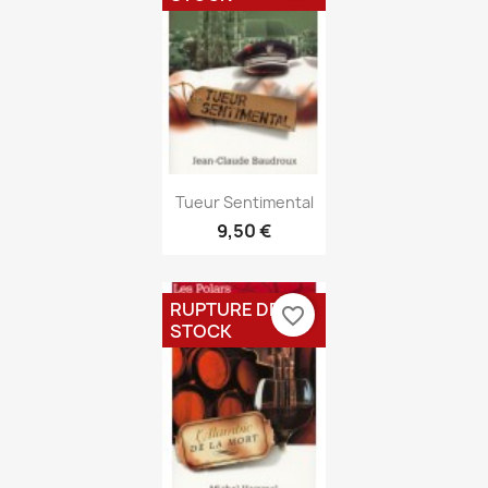
Aperçu rapide

Tueur Sentimental
9,50 €
RUPTURE DE
favorite_border
STOCK