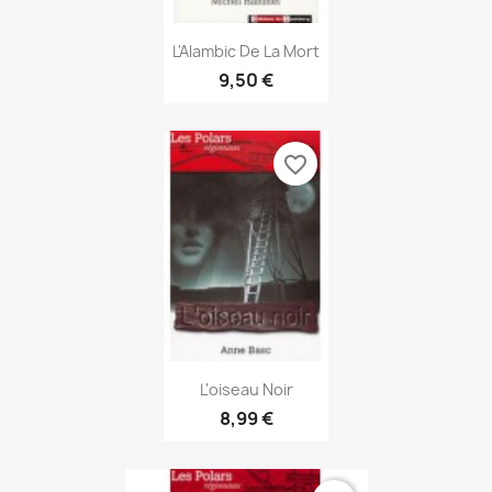
Aperçu rapide

L'Alambic De La Mort
9,50 €
favorite_border
Aperçu rapide

L'oiseau Noir
8,99 €