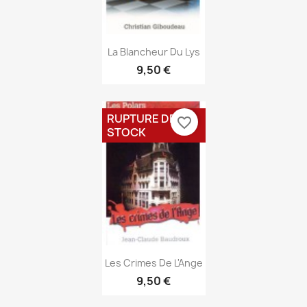
Aperçu rapide

La Blancheur Du Lys
9,50 €
RUPTURE DE
favorite_border
STOCK
Aperçu rapide

Les Crimes De L'Ange
9,50 €