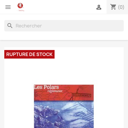
shopping_cart


(0)
search
RUPTURE DE STOCK