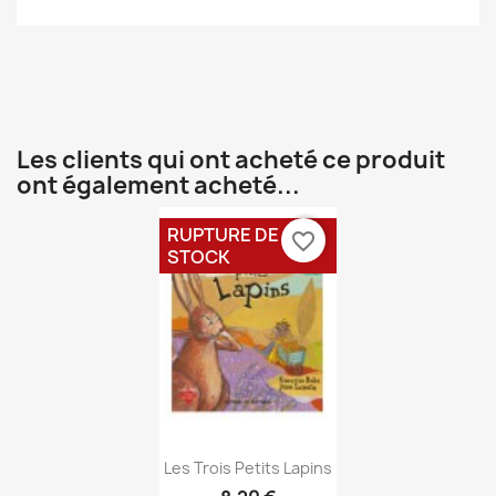
Les clients qui ont acheté ce produit
ont également acheté...
RUPTURE DE
favorite_border
STOCK
Aperçu rapide

Les Trois Petits Lapins