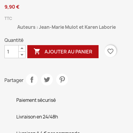
9,90 €
TTC
Auteurs : Jean-Marie Mulot et Karen Laborie
Quantité

favorite_border
AJOUTER AU PANIER
Partager
Paiement sécurisé
Livraison en 24/48h