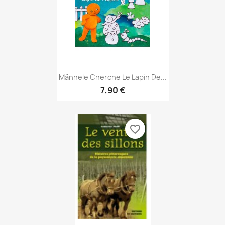
Aperçu rapide

Männele Cherche Le Lapin De...
7,90 €
favorite_border