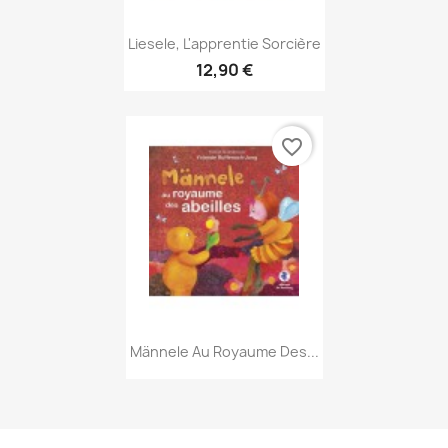
Aperçu rapide

Liesele, L'apprentie Sorcière
12,90 €
favorite_border
Aperçu rapide

Männele Au Royaume Des...