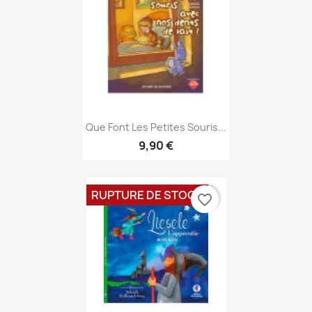
Aperçu rapide

Que Font Les Petites Souris...
9,90 €
RUPTURE DE STOCK
favorite_border