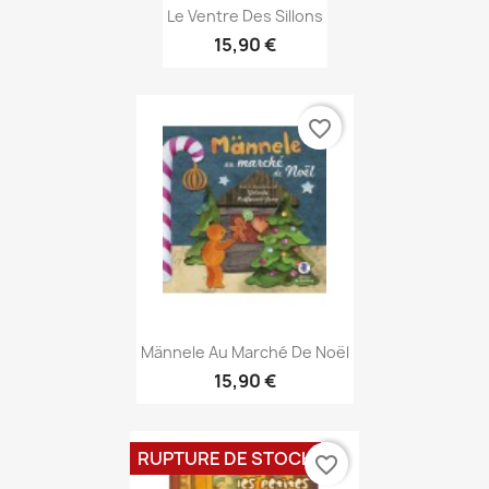
Aperçu rapide

Le Ventre Des Sillons
15,90 €
favorite_border
Aperçu rapide

Männele Au Marché De Noël
15,90 €
RUPTURE DE STOCK
favorite_border