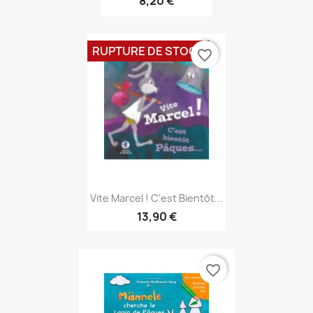
8,20 €
RUPTURE DE STOCK
favorite_border
Aperçu rapide

Vite Marcel ! C'est Bientôt...
13,90 €
favorite_border