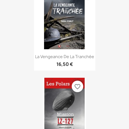
Aperçu rapide

La Vengeance De La Tranchée
16,50 €
favorite_border