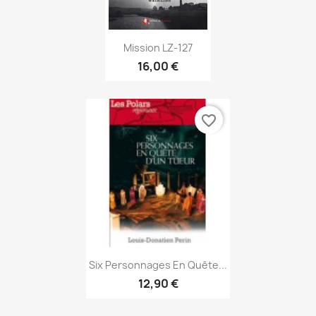
Aperçu rapide

Mission LZ-127
16,00 €
favorite_border
Aperçu rapide

Six Personnages En Quête...
12,90 €