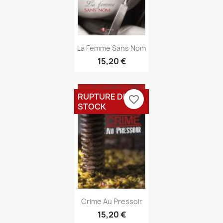
Aperçu rapide

La Femme Sans Nom
15,20 €
RUPTURE DE
favorite_border
STOCK
Aperçu rapide

Crime Au Pressoir
15,20 €