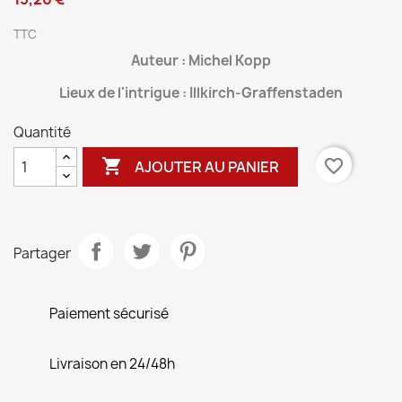
TTC
Auteur : Michel Kopp
Lieux de l'intrigue : Illkirch-Graffenstaden
Quantité

favorite_border
AJOUTER AU PANIER
Partager
Paiement sécurisé
Livraison en 24/48h