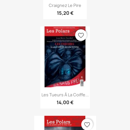
Aperçu rapide

Craignez Le Pire
15,20 €
favorite_border
Aperçu rapide

Les Tueurs À La Coiffe...
14,00 €
favorite_border