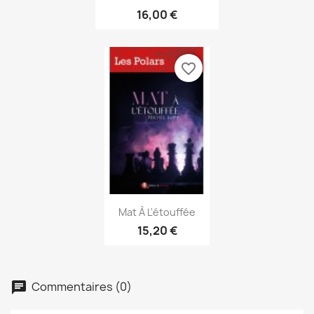
16,00 €
favorite_border
Aperçu rapide

Mat À L'étouffée
15,20 €
Commentaires (0)