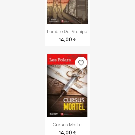
Aperçu rapide

L'ombre De Pitchipoï
14,00 €
favorite_border
Aperçu rapide

Cursus Mortel
14,00 €