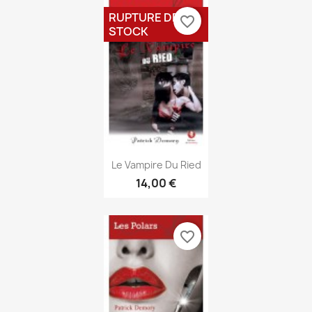
RUPTURE DE
favorite_border
STOCK
Aperçu rapide

Le Vampire Du Ried
14,00 €
favorite_border