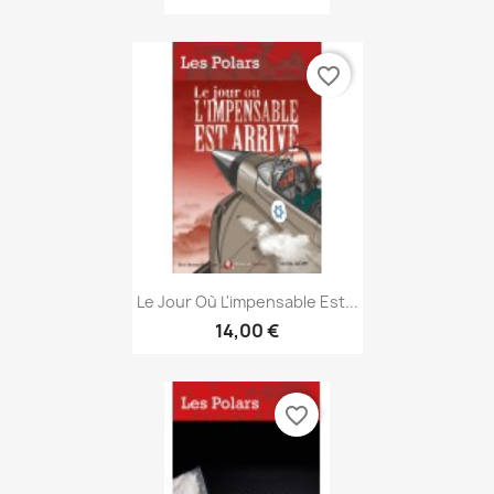
favorite_border
Aperçu rapide

Le Jour Où L'impensable Est...
14,00 €
favorite_border