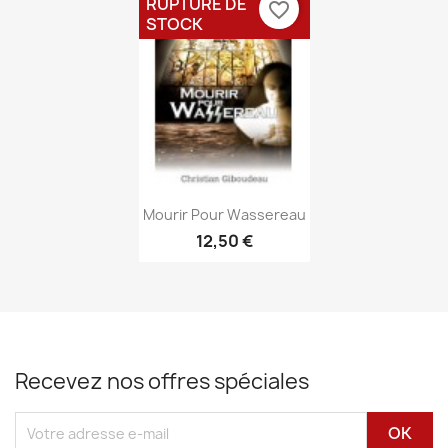
RUPTURE DE
favorite_border
STOCK
Aperçu rapide

Mourir Pour Wassereau
12,50 €
Recevez nos offres spéciales