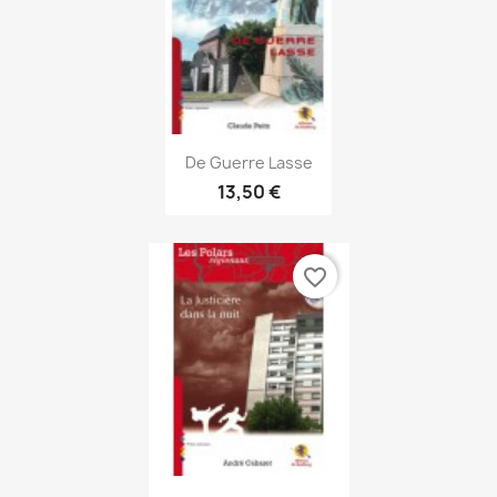
Aperçu rapide

De Guerre Lasse
13,50 €
favorite_border