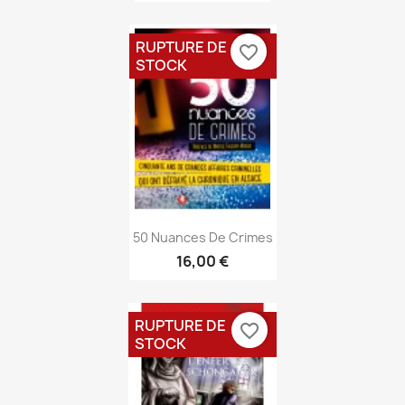
RUPTURE DE
favorite_border
STOCK
Aperçu rapide

50 Nuances De Crimes
16,00 €
RUPTURE DE
favorite_border
STOCK