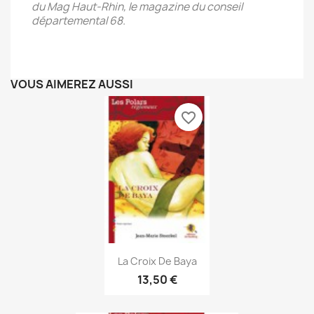
du Mag Haut-Rhin, le magazine du conseil
départemental 68.
VOUS AIMEREZ AUSSI
favorite_border
Aperçu rapide

La Croix De Baya
13,50 €