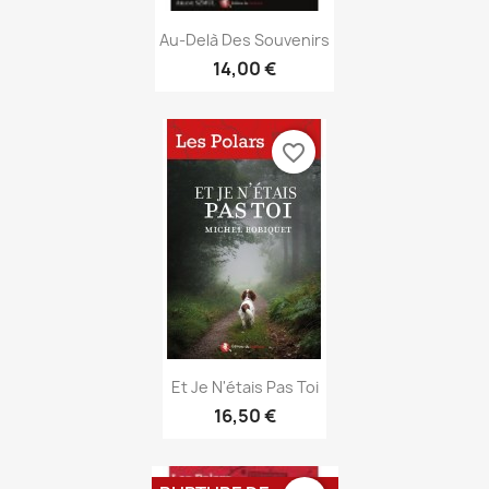
Aperçu rapide

Au-Delà Des Souvenirs
14,00 €
favorite_border
Aperçu rapide

Et Je N'étais Pas Toi
16,50 €