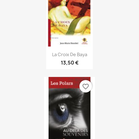
Aperçu rapide

La Croix De Baya
13,50 €
favorite_border