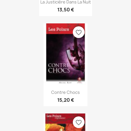
Aperçu rapide

La Justicière Dans La Nuit
13,50 €
favorite_border
Aperçu rapide

Contre Chocs
15,20 €
favorite_border