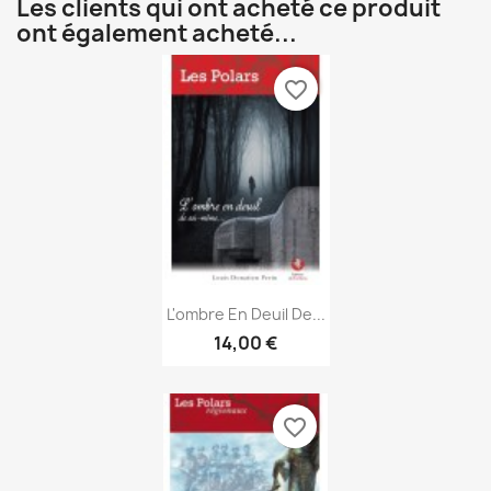
Les clients qui ont acheté ce produit
ont également acheté...
favorite_border
Aperçu rapide

L'ombre En Deuil De...
14,00 €
favorite_border