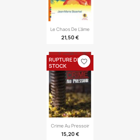
Aperçu rapide

Le Chaos De L'âme
21,50 €
RUPTURE DE
favorite_border
STOCK
Aperçu rapide

Crime Au Pressoir
15,20 €