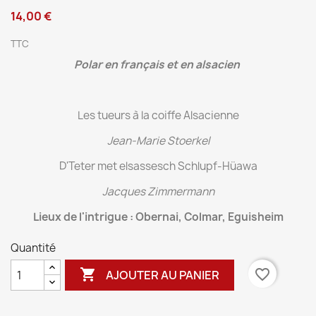
14,00 €
TTC
Polar en français et en alsacien
Les tueurs à la coiffe Alsacienne
Jean-Marie Stoerkel
D'Teter met elsassesch Schlupf-Hüawa
Jacques Zimmermann
Lieux de l'intrigue : Obernai, Colmar, Eguisheim
Quantité

favorite_border
AJOUTER AU PANIER