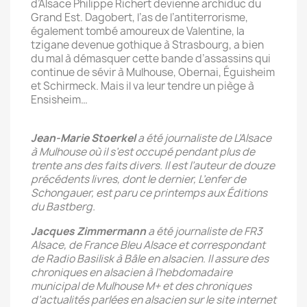
d’Alsace Philippe Richert devienne archiduc du
Grand Est. Dagobert, l’as de l’antiterrorisme,
également tombé amoureux de Valentine, la
tzigane devenue gothique à Strasbourg, a bien
du mal à démasquer cette bande d’assassins qui
continue de sévir à Mulhouse, Obernai, Éguisheim
et Schirmeck. Mais il va leur tendre un piège à
Ensisheim…
Jean-Marie Stoerkel
a été journaliste de L’Alsace
à Mulhouse où il s’est occupé pendant plus de
trente ans des faits divers. Il est l’auteur de douze
précédents livres, dont le dernier, L’enfer de
Schongauer, est paru ce printemps aux Éditions
du Bastberg.
Jacques Zimmermann
a été journaliste de FR3
Alsace, de France Bleu Alsace et correspondant
de Radio Basilisk à Bâle en alsacien. Il assure des
chroniques en alsacien à l’hebdomadaire
municipal de Mulhouse M+ et des chroniques
d’actualités parlées en alsacien sur le site internet